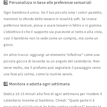
4️⃣ Personalizza in base alle preferenze sensoriali
Ogni bambino è unico. Se il tuo piccolo ama i colori pastello,
mantieni lo sfondo delle tessere in tonalità soft. Se invece
preferisce texture, prova a usare tessere in feltro o in gomma.
L’obiettivo è che il supporto sia piacevole al tatto e alla vista,
così il bambino non lo vede come un compito, ma come un
gioco.
Un altro trucco: aggiungi un elemento “olfattivo” come una
piccola goccia di lavanda su un angolo del calendario. Non
serve molto, ma il profumo può segnalare il passaggio verso
una fase più calma, come la routine serale.
5️⃣ Monitora e adatta ogni settimana
Dedica 10‑15 minuti alla fine di ogni settimana per rivedere il
calendario insieme al bambino. Chiedi: “Quale parte ti è
piaciuta di più? Quale ti ha fatto sentire confuso?” Annota le