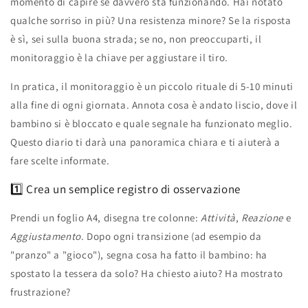
momento di capire se davvero sta funzionando. Hai notato
qualche sorriso in più? Una resistenza minore? Se la risposta
è sì, sei sulla buona strada; se no, non preoccuparti, il
monitoraggio è la chiave per aggiustare il tiro.
In pratica, il monitoraggio è un piccolo rituale di 5‑10 minuti
alla fine di ogni giornata. Annota cosa è andato liscio, dove il
bambino si è bloccato e quale segnale ha funzionato meglio.
Questo diario ti darà una panoramica chiara e ti aiuterà a
fare scelte informate.
1️⃣ Crea un semplice registro di osservazione
Prendi un foglio A4, disegna tre colonne:
Attività
,
Reazione
e
Aggiustamento
. Dopo ogni transizione (ad esempio da
"pranzo" a "gioco"), segna cosa ha fatto il bambino: ha
spostato la tessera da solo? Ha chiesto aiuto? Ha mostrato
frustrazione?